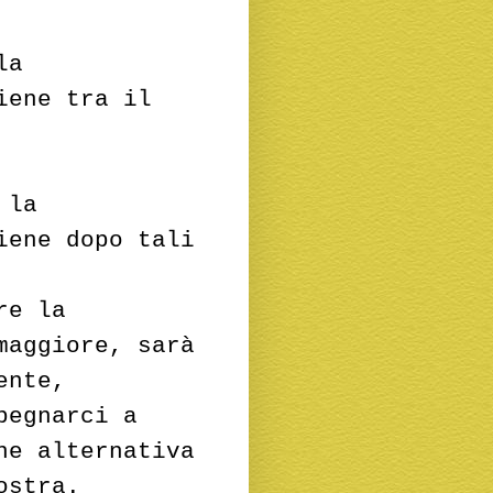
la
iene tra il
 la
iene dopo tali
re la
maggiore, sarà
ente,
pegnarci a
ne alternativa
ostra.