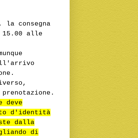
, la consegna
 15.00 alle
munque
ll'arrivo
one.
iverso,
 prenotazione.
e deve
to d'identità
ste dalla
gliando di