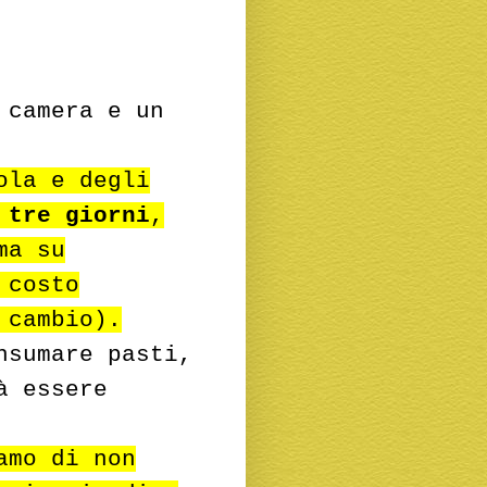
 camera e un
ola e degli
i
tre giorni
,
ma su
 costo
cambio).
nsumare pasti,
à essere
amo di non