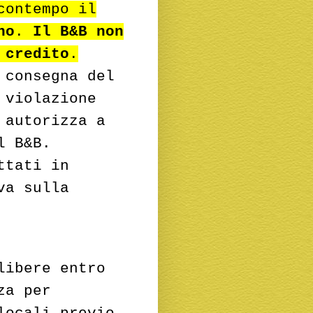
contempo il
no
.
Il B&B non
 credito
.
 consegna del
 violazione
 autorizza a
l B&B.
ttati in
va sulla
libere entro
za per
locali previo