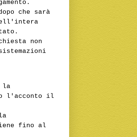
gamento.
dopo che sarà
ell'intera
tato.
chiesta non
sistemazioni
 la
o l'acconto il
la
iene fino al