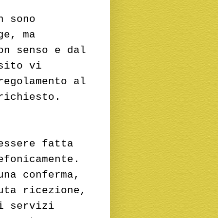
 sono
ge, ma
on senso e dal
sito vi
regolamento al
richiesto.
essere fatta
efonicamente.
una conferma,
uta ricezione,
i servizi