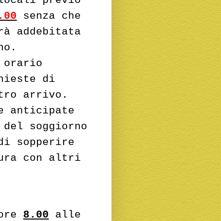
.00
senza che
rà addebitata
no.
 orario
hieste di
tro arrivo.
e anticipate
 del soggiorno
di sopperire
ura con altri
 ore
8.00
alle